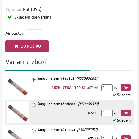
Výrobce:
R&F (USA)
Skladem dle variant
Množství:
DO KOŠÍKU
Varianty zboží
Sanguine zemitá světlá
(#50005068)
AKČNÍ CENA 399 Kč
472 Kč
ks
Skladem
Sanguine zemitá střední
(#50005072)
472 Kč
ks
Skladem
Sanguine zemitá tmavá
(#50005082)
472 Kč
ks