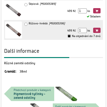
Sépiová
(#50005389)
499 Kč
ks
Skladem
Růžovo-hnědá
(#50005396)
499 Kč
ks
Na objednání do 7 dnů
Další informace
Různé zemité odstíny
Gramáž:
38ml
Předchozí produkt v kategorii
Pigmentové tyčinky -
zelené odstíny
Další produkt v kategorii