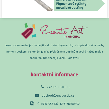
Pigmentové tyčinky -
metalické odstíny
Enkaustické umění je známé již z dob starobylé antiky. Vstupte do světa malby
horkým voskem, ve kterém je díky překrásným odstínům vosků každá malba
nádherná. Umělcem je každý, kdo tvoří.
kontaktní informace
+420 723 120 815
obchod@encaustic.cz
IČ: 45263957, DIČ: CZ6758300802