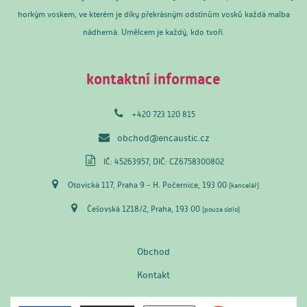
horkým voskem, ve kterém je díky překrásným odstínům vosků každá malba
nádherná. Umělcem je každý, kdo tvoří.
kontaktní informace
+420 723 120 815
obchod@encaustic.cz
IČ: 45263957, DIČ: CZ6758300802
Otovická 117, Praha 9 - H. Počernice, 193 00
(kancelář)
Češovská 1218/2, Praha, 193 00
(pouze sídlo)
Obchod
Kontakt