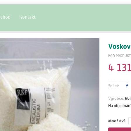
chod
Kontakt
Voskov
KÓD PRODUKT
4 13
Sdílet:
Výrobce:
R&F
Na objednání
Množství: