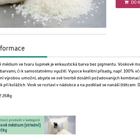
DO K
informace
é médium ve tvaru šupinek je enkaustická barva bez pigmentu. Voskové mal
arvami, či k samostatnému využití. Vysoce kvalitní přísady, např. 100% vče
lní výrobou umožní, abyste ve své tvorbě dosáhli požadovaných kombinací
 při kolážích. Vosk se roztaví v nádobce a na podklad se nanáší štětcem. Dal
2 268g
hozí produkt v kategorii
ové médium (střední)
očky