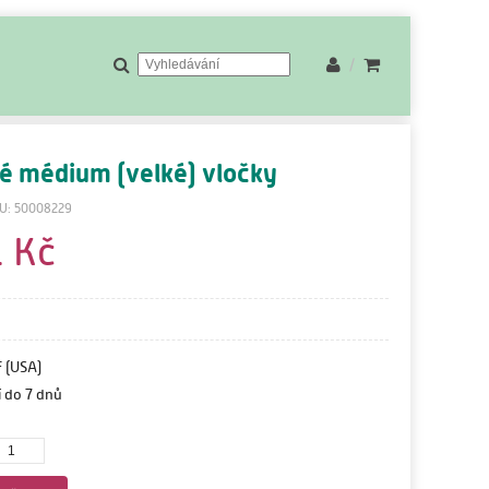
/
é médium (velké) vločky
U: 50008229
1 Kč
 (USA)
 do 7 dnů