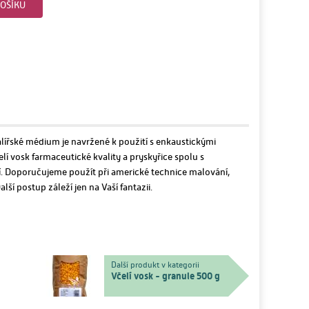
OŠÍKU
ířské médium je navržené k použití s enkaustickými
lí vosk farmaceutické kvality a pryskyřice spolu s
. Doporučujeme použít při americké technice malování,
ší postup záleží jen na Vaší fantazii.
Další produkt v kategorii
Včelí vosk - granule 500 g