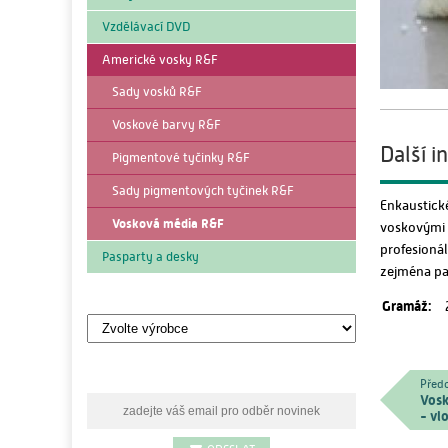
Vzdělávací DVD
Americké vosky R&F
Sady vosků R&F
Voskové barvy R&F
Další 
Pigmentové tyčinky R&F
Sady pigmentových tyčinek R&F
Enkaustick
Vosková média R&F
voskovými b
profesioná
Pasparty a desky
zejména pak
Výrobci
Gramáž:
Předc
Vosk
- vl