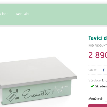
chod
Kontakt
Tavicí 
KÓD PRODUKT
2 89
Sdílet:
Výrobce:
Enc
Sklade
Množství: