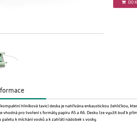
DO K
informace
kompaktní hliníková tavicí deska je nahřívána enkaustickou žehličkou, kt
 vhodná pro tvoření s formáty papíru A5 a A6. Desku lze využít buď k pří
 paletu k míchání vosků a k zahřátí nádobek s vosky.