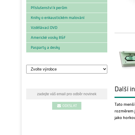
Příslušenství k perům
Knihy o enkaustickém malování
Vzdělávací DVD
Americké vosky R&F
Pasparty a desky
Výrobci
Další 
Tato menší 
ODESLAT
rozměrem je
jako horkou