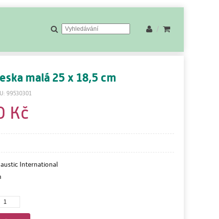
/
deska malá 25 x 18,5 cm
U: 99530301
0 Kč
austic International
m