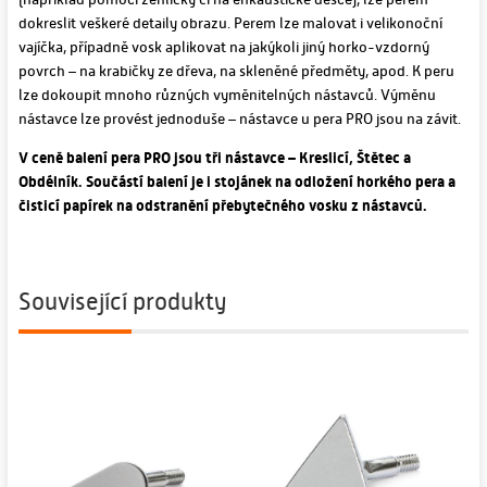
dokreslit veškeré detaily obrazu. Perem lze malovat i velikonoční
vajíčka, případně vosk aplikovat na jakýkoli jiný horko-vzdorný
povrch – na krabičky ze dřeva, na skleněné předměty, apod. K peru
lze dokoupit mnoho různých vyměnitelných nástavců. Výměnu
nástavce lze provést jednoduše – nástavce u pera PRO jsou na závit.
V ceně balení pera PRO jsou tři nástavce – Kreslicí, Štětec a
Obdélník. Součástí balení je i stojánek na odložení horkého pera a
čisticí papírek na odstranění přebytečného vosku z nástavců.
Související produkty