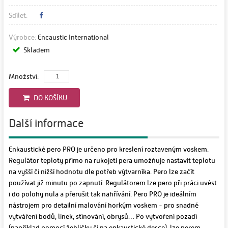
Sdílet:
Výrobce:
Encaustic International
Skladem
Množství:
DO KOŠÍKU
Další informace
Enkaustické pero PRO je určeno pro kreslení roztaveným voskem.
Regulátor teploty přímo na rukojeti pera umožňuje nastavit teplotu
na vyšší či nižší hodnotu dle potřeb výtvarníka. Pero lze začít
používat již minutu po zapnutí. Regulátorem lze pero při práci uvést
i do polohy nula a přerušit tak nahřívání. Pero PRO je ideálním
nástrojem pro detailní malování horkým voskem - pro snadné
vytváření bodů, linek, stínování, obrysů… Po vytvoření pozadí
(například pomocí žehličky či na enkaustické desce), lze perem