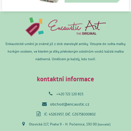
Enkaustické umění je známé již z dob starobylé antiky. Vstupte do světa malby
horkým voskem, ve kterém je díky překrásným odstínům vosků každá malba
nádherná. Umělcem je každý, kdo tvoří.
kontaktní informace
+420 723 120 815
obchod@encaustic.cz
IČ: 45263957, DIČ: CZ6758300802
Otovická 117, Praha 9 - H. Počernice, 193 00
(kancelář)