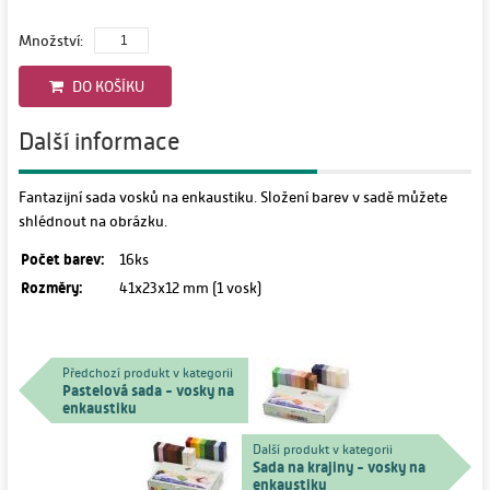
Množství:
DO KOŠÍKU
Další informace
Fantazijní sada vosků na enkaustiku. Složení barev v sadě můžete
shlédnout na obrázku.
Počet barev:
16ks
Rozměry:
41x23x12 mm (1 vosk)
Předchozí produkt v kategorii
Pastelová sada - vosky na
enkaustiku
Další produkt v kategorii
Sada na krajiny - vosky na
enkaustiku