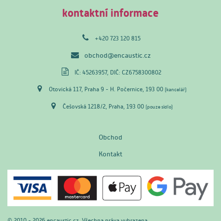
kontaktní informace
+420 723 120 815
obchod@encaustic.cz
IČ: 45263957, DIČ: CZ6758300802
Otovická 117, Praha 9 - H. Počernice, 193 00
(kancelář)
Češovská 1218/2, Praha, 193 00
(pouze sídlo)
Obchod
Kontakt
© 2010 - 2026 encaustic.cz. Všechna práva vyhrazena.