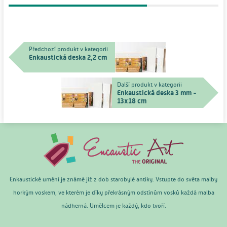
Předchozí produkt v kategorii
Enkaustická deska 2,2 cm
Další produkt v kategorii
Enkaustická deska 3 mm -
13x18 cm
Enkaustické umění je známé již z dob starobylé antiky. Vstupte do světa malby
horkým voskem, ve kterém je díky překrásným odstínům vosků každá malba
nádherná. Umělcem je každý, kdo tvoří.