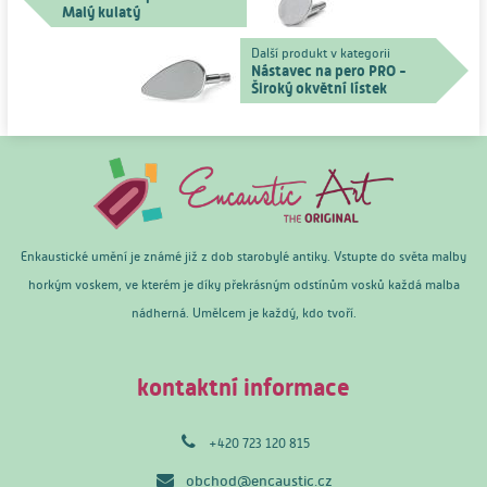
Malý kulatý
Další produkt v kategorii
Nástavec na pero PRO -
Široký okvětní lístek
Enkaustické umění je známé již z dob starobylé antiky. Vstupte do světa malby
horkým voskem, ve kterém je díky překrásným odstínům vosků každá malba
nádherná. Umělcem je každý, kdo tvoří.
kontaktní informace
+420 723 120 815
obchod@encaustic.cz