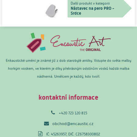
Další produkt v kategorii
Nástavec na pero PRO -
Srdce
Enkaustické umění je známé již z dob starobylé antiky. Vstupte do světa malby
horkým voskem, ve kterém je díky překrásným odstínům vosků každá malba
nádherná. Umělcem je každý, kdo tvoří.
kontaktní informace
+420 723 120 815
obchod@encaustic.cz
IČ: 45263957, DIČ: CZ6758300802