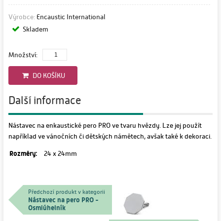
Výrobce:
Encaustic International
Skladem
Množství:
DO KOŠÍKU
Další informace
Nástavec na enkaustické pero PRO ve tvaru hvězdy. Lze jej použít
například ve vánočních či dětských námětech, avšak také k dekoraci.
Rozměry:
24 x 24mm
Předchozí produkt v kategorii
Nástavec na pero PRO -
Osmiúhelník