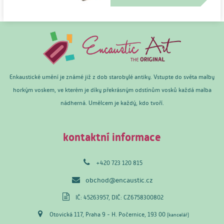
Enkaustické umění je známé již z dob starobylé antiky. Vstupte do světa malby
horkým voskem, ve kterém je díky překrásným odstínům vosků každá malba
nádherná. Umělcem je každý, kdo tvoří.
kontaktní informace
+420 723 120 815
obchod@encaustic.cz
IČ: 45263957, DIČ: CZ6758300802
Otovická 117, Praha 9 - H. Počernice, 193 00
(kancelář)